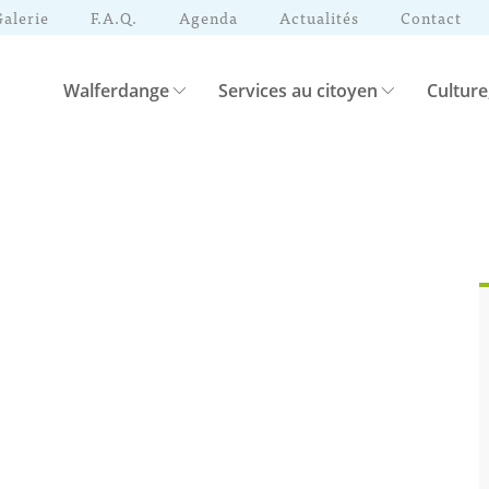
Galerie
F.A.Q.
Agenda
Actualités
Contact
Walferdange
Services au citoyen
Culture