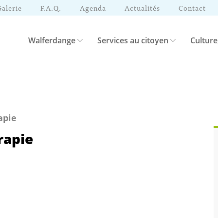
Galerie
F.A.Q.
Agenda
Actualités
Contact
Walferdange
Services au citoyen
Culture
apie
rapie