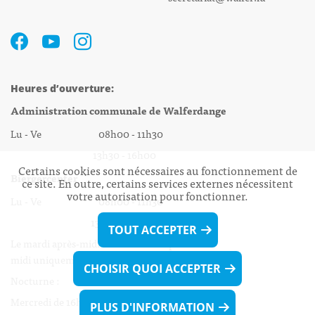
Heures d’ouverture:
Administration communale de Walferdange
Lu - Ve 08h00 - 11h30
13h30 - 16h00
Certains cookies sont nécessaires au fonctionnement de
Biergercenter
ce site. En outre, certains services externes nécessitent
votre autorisation pour fonctionner.
Lu - Ve 08h00 - 11h30
13h30 - 16h00
TOUT ACCEPTER
Le mardi après-midi et le vendredi après-
midi uniquement sur Rdv.
CHOISIR QUOI ACCEPTER
Nocturne :
Mercredi de 16h00 - 18h45 uniquement sur Rdv
PLUS D'INFORMATION