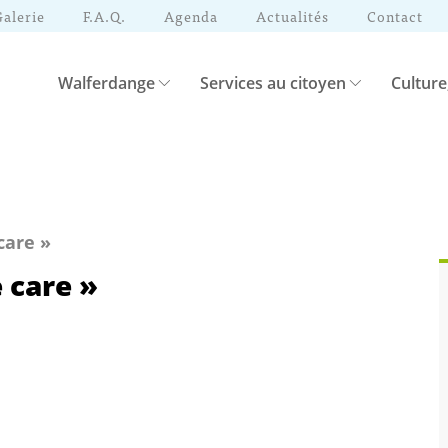
Galerie
F.A.Q.
Agenda
Actualités
Contact
Walferdange
Services au citoyen
Culture
care »
 care »