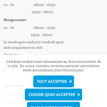
Lu - Ve 08h00 - 11h30
13h30 - 16h00
Biergercenter
Lu - Ve 08h00 - 11h30
13h30 - 16h00
Le mardi après-midi et le vendredi après-
midi uniquement sur Rdv.
Nocturne :
Certains cookies sont nécessaires au fonctionnement de
Mercredi de 16h00 - 18h45 uniquement sur Rdv
ce site. En outre, certains services externes nécessitent
(prise de Rdv possible jusqu'à mardi 11h30).
votre autorisation pour fonctionner.
TOUT ACCEPTER
Liens utiles
Formulaires
CHOISIR QUOI ACCEPTER
Contact