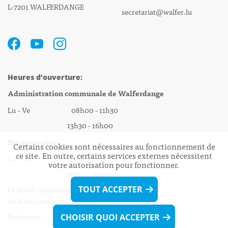
L-7201 WALFERDANGE
secretariat@walfer.lu
Heures d’ouverture:
Administration communale de Walferdange
Lu - Ve 08h00 - 11h30
13h30 - 16h00
Biergercenter
Certains cookies sont nécessaires au fonctionnement de
ce site. En outre, certains services externes nécessitent
Lu - Ve 08h00 - 11h30
votre autorisation pour fonctionner.
13h30 - 16h00
Le mardi après-midi et le vendredi après-
TOUT ACCEPTER
midi uniquement sur Rdv.
Nocturne :
CHOISIR QUOI ACCEPTER