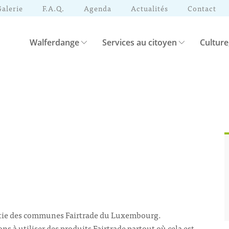
Galerie
F.A.Q.
Agenda
Actualités
Contact
Walferdange
Services au citoyen
Culture
rtie des communes Fairtrade du Luxembourg.
 à utiliser des produits Fairtrade partout où cela est