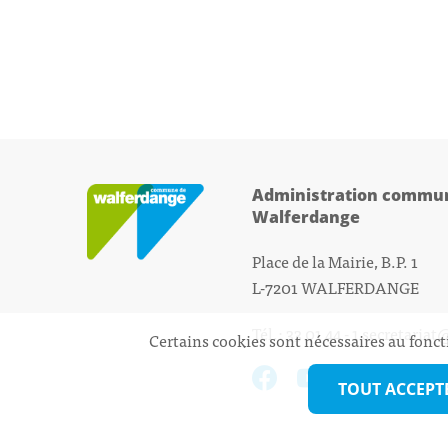
Administration commun
Walferdange
Place de la Mairie, B.P. 1
L-7201 WALFERDANGE
Tél.: 33 01 44 - 1
secretariat
Certains cookies sont nécessaires au fonct
TOUT ACCEPT