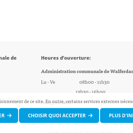
ale de
Heures d’ouverture:
Administration communale de Walferda
Lu - Ve 08h00 - 11h30
13h30 - 16h00
@walfer.lu
ionnement de ce site. En outre, certains services externes néces
Biergercenter
Lu - Ve 08h00 - 11h30
ER
CHOISIR QUOI ACCEPTER
PLUS D'I
13h30 - 16h00
Le mardi après-midi et le vendredi après-