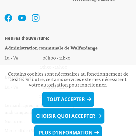
Heures d’ouverture:
Administration communale de Walferdange
Lu - Ve 08h00 - 11h30
13h30 - 16h00
Certains cookies sont nécessaires au fonctionnement de
Biergercenter
ce site. En outre, certains services externes nécessitent
votre autorisation pour fonctionner.
Lu - Ve 08h00 - 11h30
13h30 - 16h00
TOUT ACCEPTER
Le mardi après-midi et le vendredi après-
midi uniquement sur Rdv.
CHOISIR QUOI ACCEPTER
Nocturne :
Mercredi de 16h00 - 18h45 uniquement sur Rdv
PLUS D'INFORMATION