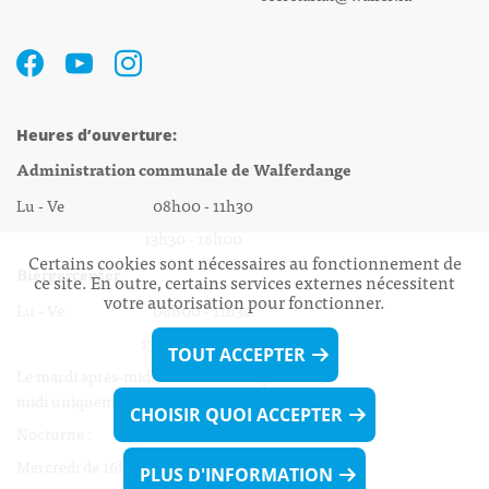
Heures d’ouverture:
Administration communale de Walferdange
Lu - Ve 08h00 - 11h30
13h30 - 16h00
Certains cookies sont nécessaires au fonctionnement de
Biergercenter
ce site. En outre, certains services externes nécessitent
votre autorisation pour fonctionner.
Lu - Ve 08h00 - 11h30
13h30 - 16h00
TOUT ACCEPTER
Le mardi après-midi et le vendredi après-
midi uniquement sur Rdv.
CHOISIR QUOI ACCEPTER
Nocturne :
Mercredi de 16h00 - 18h45 uniquement sur Rdv
PLUS D'INFORMATION