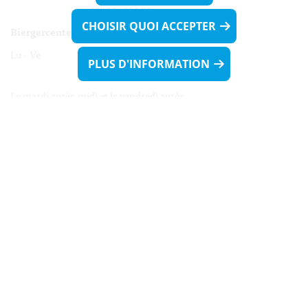
13h30 - 16h00
CHOISIR QUOI ACCEPTER
Biergercenter
Lu - Ve 08h00 - 11h30
PLUS D'INFORMATION
13h30 - 16h00
Le mardi après-midi et le vendredi après-
midi uniquement sur Rdv.
Nocturne :
Mercredi de 16h00 - 18h45 uniquement sur Rdv
(prise de Rdv possible jusqu'à mardi 11h30).
Liens utiles
Formulaires
Contact
Biergercenter