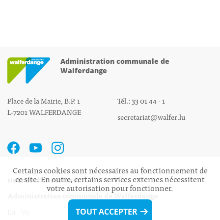
Administration communale de
Walferdange
Place de la Mairie, B.P. 1
Tél.: 33 01 44 - 1
L-7201 WALFERDANGE
secretariat@walfer.lu
Certains cookies sont nécessaires au fonctionnement de
ce site. En outre, certains services externes nécessitent
Heures d’ouverture:
votre autorisation pour fonctionner.
Administration communale de Walferdange
Lu - Ve 08h00 - 11h30
TOUT ACCEPTER