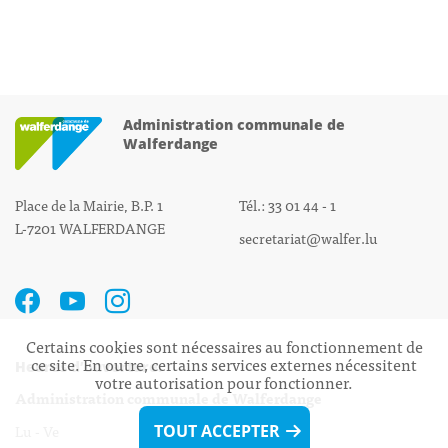
Administration communale de
Walferdange
Place de la Mairie, B.P. 1
Tél.: 33 01 44 - 1
L-7201 WALFERDANGE
secretariat@walfer.lu
Certains cookies sont nécessaires au fonctionnement de
ce site. En outre, certains services externes nécessitent
Heures d’ouverture:
votre autorisation pour fonctionner.
Administration communale de Walferdange
Lu - Ve 08h00 - 11h30
TOUT ACCEPTER