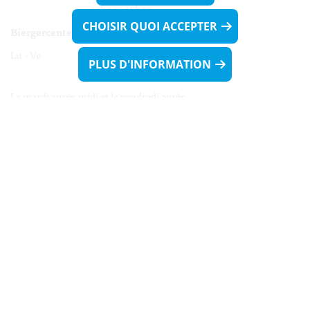
13h30 - 16h00
CHOISIR QUOI ACCEPTER
Biergercenter
Lu - Ve 08h00 - 11h30
PLUS D'INFORMATION
13h30 - 16h00
Le mardi après-midi et le vendredi après-
midi uniquement sur Rdv.
Nocturne :
Mercredi de 16h00 - 18h45 uniquement sur Rdv
(prise de Rdv possible jusqu'à mardi 11h30).
Liens utiles
Formulaires
Contact
Biergercenter