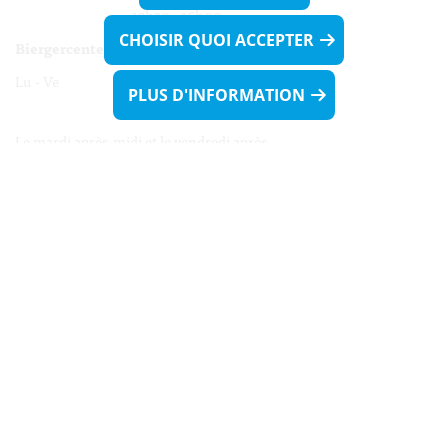
13h30 - 16h00
CHOISIR QUOI ACCEPTER
Biergercenter
Lu - Ve 08h00 - 11h30
PLUS D'INFORMATION
13h30 - 16h00
Le mardi après-midi et le vendredi après-
midi uniquement sur Rdv.
Nocturne :
Mercredi de 16h00 - 18h45 uniquement sur Rdv
(prise de Rdv possible jusqu'à mardi 11h30).
Liens utiles
Formulaires
Contact
Biergercenter