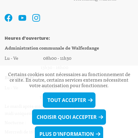
Heures d’ouverture:
Administration communale de Walferdange
Lu - Ve 08h00 - 11h30
13h30 - 16h00
Certains cookies sont nécessaires au fonctionnement de
Biergercenter
ce site. En outre, certains services externes nécessitent
votre autorisation pour fonctionner.
Lu - Ve 08h00 - 11h30
13h30 - 16h00
TOUT ACCEPTER
Le mardi après-midi et le vendredi après-
midi uniquement sur Rdv.
CHOISIR QUOI ACCEPTER
Nocturne :
Mercredi de 16h00 - 18h45 uniquement sur Rdv
PLUS D'INFORMATION