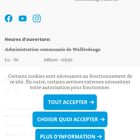
Heures d’ouverture:
Administration communale de Walferdange
Lu - Ve 08h00 - 11h30
13h30 - 16h00
Certains cookies sont nécessaires au fonctionnement de
Biergercenter
ce site. En outre, certains services externes nécessitent
votre autorisation pour fonctionner.
Lu - Ve 08h00 - 11h30
13h30 - 16h00
TOUT ACCEPTER
Le mardi après-midi et le vendredi après-
midi uniquement sur Rdv.
CHOISIR QUOI ACCEPTER
Nocturne :
Mercredi de 16h00 - 18h45 uniquement sur Rdv
PLUS D'INFORMATION