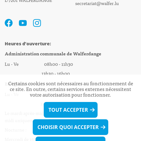
secretariat@walfer.lu
Heures d’ouverture:
Administration communale de Walferdange
Lu - Ve 08h00 - 11h30
13h30 - 16h00
Certains cookies sont nécessaires au fonctionnement de
Biergercenter
ce site. En outre, certains services externes nécessitent
Lu - Ve 08h00 - 11h30
votre autorisation pour fonctionner.
13h30 - 16h00
TOUT ACCEPTER
Le mardi après-midi et le vendredi après-
midi uniquement sur Rdv.
CHOISIR QUOI ACCEPTER
Nocturne :
Mercredi de 16h00 - 18h45 uniquement sur Rdv