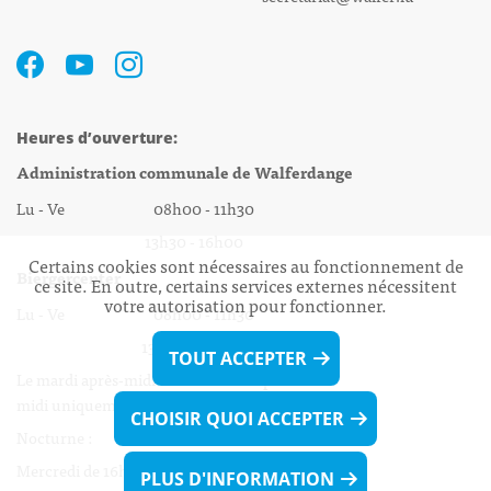
Heures d’ouverture:
Administration communale de Walferdange
Lu - Ve 08h00 - 11h30
13h30 - 16h00
Certains cookies sont nécessaires au fonctionnement de
Biergercenter
ce site. En outre, certains services externes nécessitent
votre autorisation pour fonctionner.
Lu - Ve 08h00 - 11h30
13h30 - 16h00
TOUT ACCEPTER
Le mardi après-midi et le vendredi après-
midi uniquement sur Rdv.
CHOISIR QUOI ACCEPTER
Nocturne :
Mercredi de 16h00 - 18h45 uniquement sur Rdv
PLUS D'INFORMATION