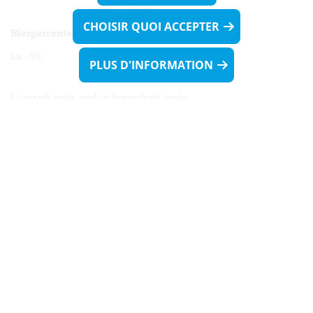
13h30 - 16h00
CHOISIR QUOI ACCEPTER
Biergercenter
Lu - Ve 08h00 - 11h30
PLUS D'INFORMATION
13h30 - 16h00
Le mardi après-midi et le vendredi après-
midi uniquement sur Rdv.
Nocturne :
Mercredi de 16h00 - 18h45 uniquement sur Rdv
(prise de Rdv possible jusqu'à mardi 11h30).
Liens utiles
Formulaires
Contact
Biergercenter