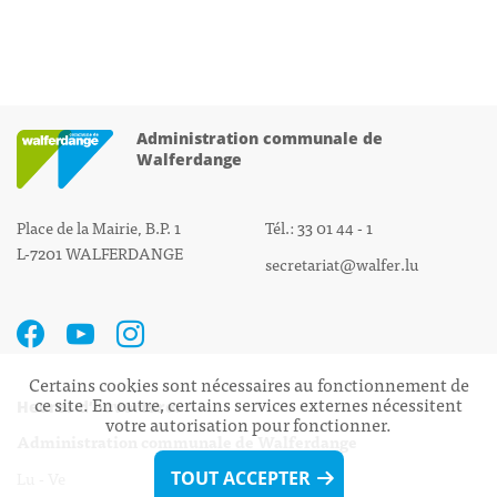
Administration communale de
Walferdange
Place de la Mairie, B.P. 1
Tél.: 33 01 44 - 1
L-7201 WALFERDANGE
secretariat@walfer.lu
Certains cookies sont nécessaires au fonctionnement de
ce site. En outre, certains services externes nécessitent
Heures d’ouverture:
votre autorisation pour fonctionner.
Administration communale de Walferdange
Lu - Ve 08h00 - 11h30
TOUT ACCEPTER