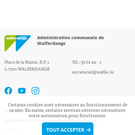
Administration communale de
Walferdange
Place de la Mairie, B.P. 1
Tél.: 33 01 44 - 1
L-7201 WALFERDANGE
secretariat@walfer.lu
Certains cookies sont nécessaires au fonctionnement de
ce site. En outre, certains services externes nécessitent
Heures d’ouverture:
votre autorisation pour fonctionner.
Administration communale de Walferdange
Lu - Ve 08h00 - 11h30
TOUT ACCEPTER