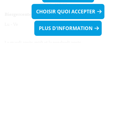
13h30 - 16h00
CHOISIR QUOI ACCEPTER
Biergercenter
Lu - Ve 08h00 - 11h30
PLUS D'INFORMATION
13h30 - 16h00
Le mardi après-midi et le vendredi après-
midi uniquement sur Rdv.
Nocturne :
Mercredi de 16h00 - 18h45 uniquement sur Rdv
(prise de Rdv possible jusqu'à mardi 11h30).
Liens utiles
Formulaires
Contact
Biergercenter