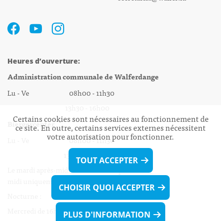
Heures d’ouverture:
Administration communale de Walferdange
Lu - Ve 08h00 - 11h30
13h30 - 16h00
Certains cookies sont nécessaires au fonctionnement de
Biergercenter
ce site. En outre, certains services externes nécessitent
votre autorisation pour fonctionner.
Lu - Ve 08h00 - 11h30
13h30 - 16h00
TOUT ACCEPTER
Le mardi après-midi et le vendredi après-
midi uniquement sur Rdv.
CHOISIR QUOI ACCEPTER
Nocturne :
Mercredi de 16h00 - 18h45 uniquement sur Rdv
PLUS D'INFORMATION