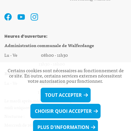
Heures d’ouverture:
Administration communale de Walferdange
Lu - Ve 08h00 - 11h30
13h30 - 16h00
Certains cookies sont nécessaires au fonctionnement de
Biergercenter
ce site. En outre, certains services externes nécessitent
votre autorisation pour fonctionner.
Lu - Ve 08h00 - 11h30
13h30 - 16h00
TOUT ACCEPTER
Le mardi après-midi et le vendredi après-
midi uniquement sur Rdv.
CHOISIR QUOI ACCEPTER
Nocturne :
Mercredi de 16h00 - 18h45 uniquement sur Rdv
PLUS D'INFORMATION