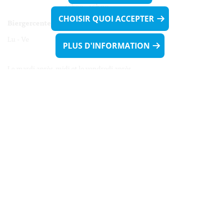
13h30 - 16h00
CHOISIR QUOI ACCEPTER
Biergercenter
Lu - Ve 08h00 - 11h30
PLUS D'INFORMATION
13h30 - 16h00
Le mardi après-midi et le vendredi après-
midi uniquement sur Rdv.
Nocturne :
Mercredi de 16h00 - 18h45 uniquement sur Rdv
(prise de Rdv possible jusqu'à mardi 11h30).
Liens utiles
Formulaires
Contact
Biergercenter