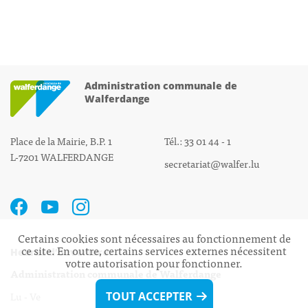
Administration communale de
Walferdange
Place de la Mairie, B.P. 1
Tél.: 33 01 44 - 1
L-7201 WALFERDANGE
secretariat@walfer.lu
Certains cookies sont nécessaires au fonctionnement de
ce site. En outre, certains services externes nécessitent
Heures d’ouverture:
votre autorisation pour fonctionner.
Administration communale de Walferdange
Lu - Ve 08h00 - 11h30
TOUT ACCEPTER