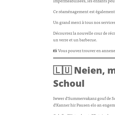
imperméabilisées, les enfants peuv
Ce réaménagement est également bén
Un grand merci à tous nos service
Découvrez la nouvelle cour de réc
un verre et un barbecue.
📸 Vous pouvez trouver en annexe
🇱🇺 Neien, 
Schoul
Iwwer d’Summervakanz gouf de Sc
d’Kanner hir Pausen elo an enge