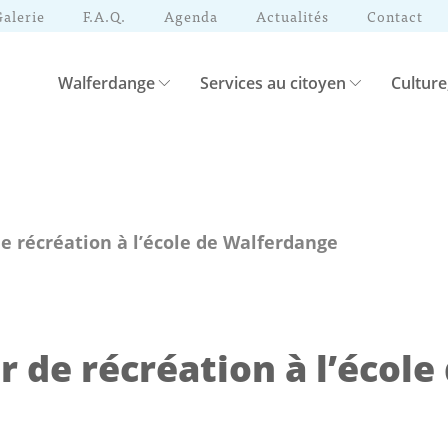
Galerie
F.A.Q.
Agenda
Actualités
Contact
Walferdange
Services au citoyen
Culture
e récréation à l’école de Walferdange
r de récréation à l’écol