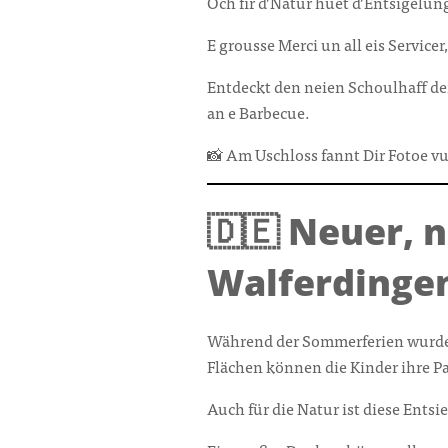
Och fir d’Natur huet d’Entsigelu
E grousse Merci un all eis Servic
Entdeckt den neien Schoulhaff de
an e Barbecue.
📸 Am Uschloss fannt Dir Fotoe 
🇩🇪 Neuer, 
Walferdinge
Während der Sommerferien wurde 
Flächen können die Kinder ihre 
Auch für die Natur ist diese Ents