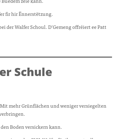
de Buedem zéie kann.
er fir hir Ënnerstëtzung.
i der Walfer Schoul. D’Gemeng offréiert ee Patt
er Schule
 Mit mehr Grünflächen und weniger versiegelten
verbringen.
n den Boden versickern kann.