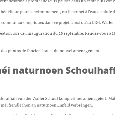
ent désormais profiter de leurs pauses dans un cadre plus convi
éfique pour l’environnement, car il permet à l’eau de pluie de 
s communaux impliqués dans ce projet, ainsi qu’au CIGL Walfer 
réation lors de l’inauguration du 26 septembre. Rendez-vous à 
 des photos de l’ancien état et du nouvel aménagement.
méi naturnoen Schoulhaff
houlhaff vun der Walfer Schoul komplett nei amenagéiert. Ma
m méi frëndlechen an naturnoen Ëmfeld verbréngen.