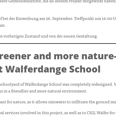
ere Gemeindedienste, die an diesem Projekt mitgewirkt haben, 
 bei der Einweihung am 26. September. Treffpunkt um 16:00 U
 an.
om vorherigen Zustand und von der neuen Gestaltung.
greener and more nature-
t Walferdange School
schoolyard of Walferdange School was completely redesigned. Wi
ks in a friendlier and more natural environment.
t for nature, as it allows rainwater to infiltrate the ground mor
l services involved in this project, as well as to CIGL Walfer for