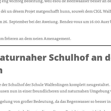
ng eng wichteg Bedeitung, well esou de Reenwaasser besser an 
er, déi un dësem Projet matgeschafft hunn, souwéi dem CIGL Walf
n 26. September bei der Aweiung. Rendez-vous um 16:00 Auer be
vum fréieren an dem neien Amenagement.
naturnaher Schulhof an d
n
der Schulhof der Schule Walferdingen komplett neugestaltet.
Pausen nun in einer freundlicheren und naturnahen Umgebung 
iegelung von großer Bedeutung, da das Regenwasser so besser i