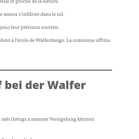
vial et proche de la nature.
mieux s’infiltrer dans le sol.
pour leur précieux soutien.
16h00 à l’école de Walferdange. La commune offrira
 bei der Walfer
t méi Gréngs a manner Versigelung kënnen