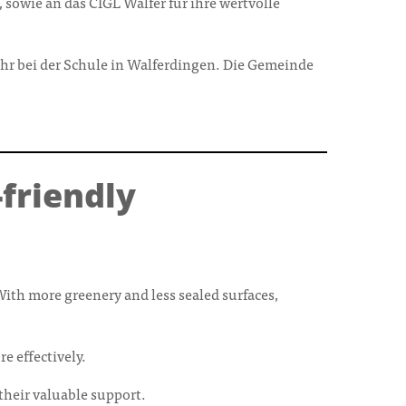
sowie an das CIGL Walfer für ihre wertvolle
hr bei der Schule in Walferdingen. Die Gemeinde
friendly
th more greenery and less sealed surfaces,
e effectively.
 their valuable support.