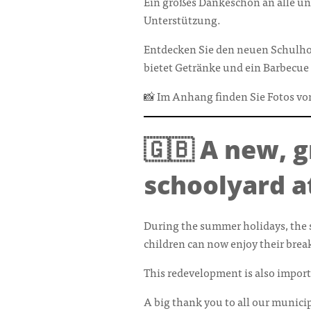
Ein großes Dankeschön an alle uns
Unterstützung.
Entdecken Sie den neuen Schulhof
bietet Getränke und ein Barbecue
📸 Im Anhang finden Sie Fotos v
🇬🇧 A new, 
schoolyard a
During the summer holidays, the 
children can now enjoy their brea
This redevelopment is also importan
A big thank you to all our municipa