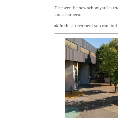
Discover the new schoolyard at th
and a barbecue.
📸 In the attachment you can find 