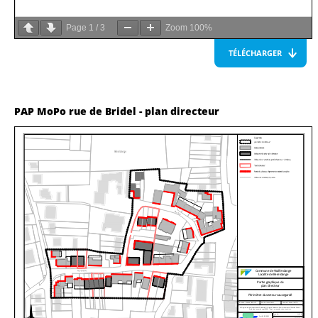
Page
1
/
3
Zoom
100%
TÉLÉCHARGER
PAP MoPo rue de Bridel - plan directeur