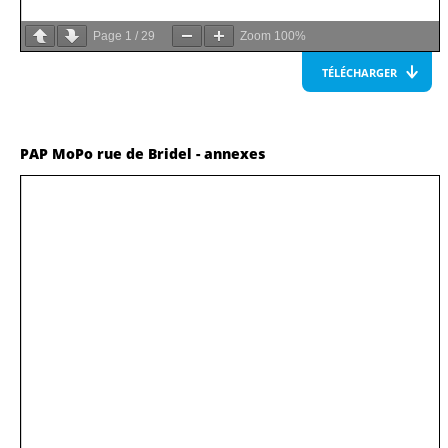
Page
1
/
29
Zoom
100%
TÉLÉCHARGER
PAP MoPo rue de Bridel - annexes