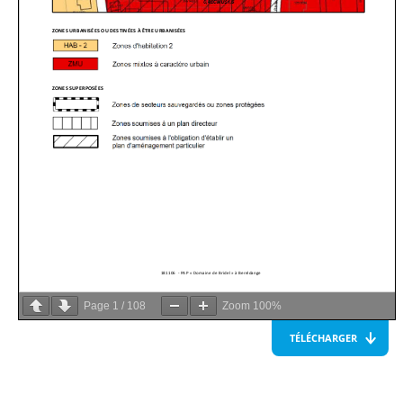
Page
1
/
108
Zoom
100%
TÉLÉCHARGER