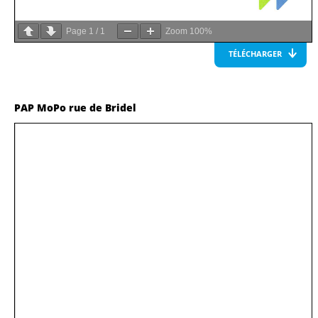
Page
1
/
1
Zoom
100%
TÉLÉCHARGER
PAP MoPo rue de Bridel