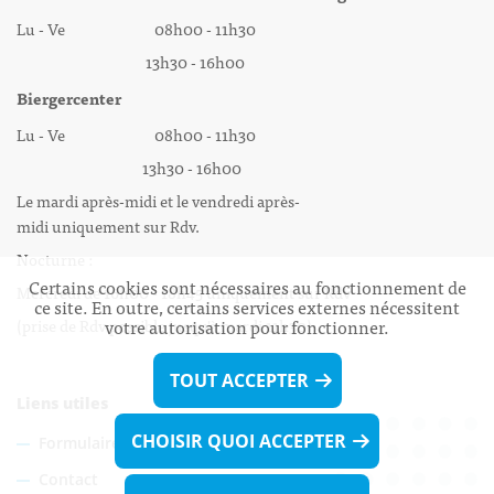
Lu - Ve 08h00 - 11h30
13h30 - 16h00
Biergercenter
Lu - Ve 08h00 - 11h30
13h30 - 16h00
Le mardi après-midi et le vendredi après-
midi uniquement sur Rdv.
Nocturne :
Certains cookies sont nécessaires au fonctionnement de
Mercredi de 16h00 - 18h45 uniquement sur Rdv
ce site. En outre, certains services externes nécessitent
(prise de Rdv possible jusqu'à mardi 11h30).
votre autorisation pour fonctionner.
TOUT ACCEPTER
Liens utiles
CHOISIR QUOI ACCEPTER
Formulaires
Contact