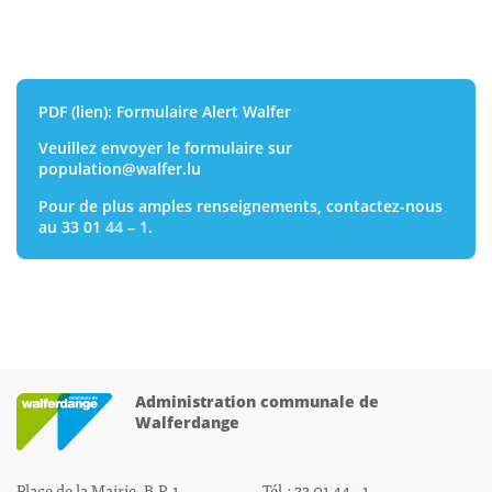
PDF (lien):
Formulaire Alert Walfer
Veuillez envoyer le formulaire sur
population@walfer.lu
Pour de plus amples renseignements, contactez-nous
au 33 01 44 – 1.
Administration communale de
Walferdange
Place de la Mairie, B.P. 1
Tél.: 33 01 44 - 1